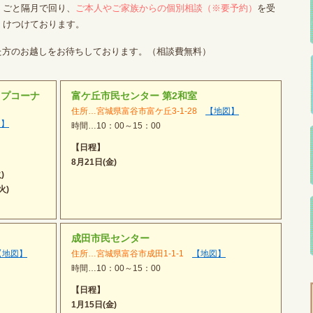
ごと隔月で回り、
ご本人やご家族からの個別相談（※要予約）
を受
けつけております。
た方のお越しをお待ちしております。（相談費無料）
ップコーナ
富ケ丘市民センター 第2和室
住所…宮城県富谷市富ケ丘3-1-28
【地図】
図】
時間…10：00～15：00
【日程】
8月21日(金)
)
火)
成田市民センター
【地図】
住所…宮城県富谷市成田1-1-1
【地図】
時間…10：00～15：00
【日程】
1月15日(金)